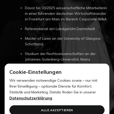
Davor bis 03/2025 wissenschaftliche Mitarbeiterin
in einer führenden deutschen Wirtschaftskanzlei
in Frankfurt am Main im Bereich Corporate /M&A
Referendariat am Landgericht Darmstadt
Master of Laws an der University of Glasgow,
Schottland
Studium der Rechtswissenschaften an der
Johannes Gutenberg-Universität, Mainz
Cookie-Einstellungen
Wir verwenden notwendige Cookies sowie – nur mit
Gesellschaftsrecht
Mergers & Acquisitions
Ihrer Einwilligung – optionale Dienste für Komfort,
Private Equity & Venture Capital
Statistik und Marketing. Details finden Sie in unserer
Datenschutzerklärung
.
Telefon:
+49 69 2474659 44
ALLE AKZEPTIEREN