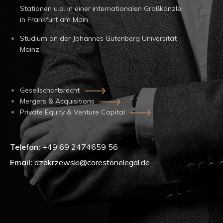
Stationen u.a. in einer internationalen Großkanzlei
in Frankfurt am Main
Studium an der Johannes Gutenberg Universität
Mainz
Gesellschaftsrecht
Mergers & Acquisitions
Private Equity & Venture Capital
Telefon:
+49 69 2474659 56
Email:
dzakrzewski@corestonelegal.de