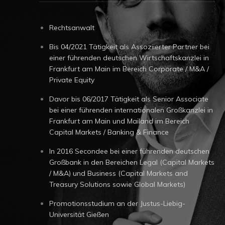
Rechtsanwalt
Bis 04/2021 Tätigkeit als Assoziierter Partner bei
einer führenden deutschen Wirtschaftskanzlei in
Frankfurt am Main im Bereich Corporate / M&A /
Private Equity
Davor bis 06/2017 Tätigkeit als Senior Associate
bei einer führenden internationalen Großkanzlei in
Frankfurt am Main und Mailand im Bereich
Capital Markets / Banking & Finance
In 2016 Secondee bei einer führenden deutschen
Großbank in den Bereichen Legal (Capital Markets
/ M&A) und Business (Capital Markets and
Treasury Solutions sowie Global Markets)
Promotionsstudium an der Justus-Liebig-
Universität Gießen