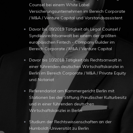
Counsel bei einem White Label
Versicherungsunternehmen im Bereich Corporate
/ M&A / Venture Capital und Vorstandsassistent
Davor bis 09/2019 Tätigkeit als Legal Counsel /
Syndikusrechtsanwalt bei einem der größten
europäischen Fintech - Company Builder im
Bereich Corporate / M&A / Venture Capital
Davor bis 10/2018 Tätigkeit als Rechtsanwalt in
einer führenden deutschen Wirtschaftskanzlei in
Berlin im Bereich Corporate / M&A / Private Equity
und Notariat
Referendariat am Kammergericht Berlin mit
Stationen bei der Stiftung Preußischer Kulturbesitz
und in einer führenden deutschen
Wirtschaftskanzlei in Berlin
Studium der Rechtswissenschaften an der
Humboldt-Universität zu Berlin