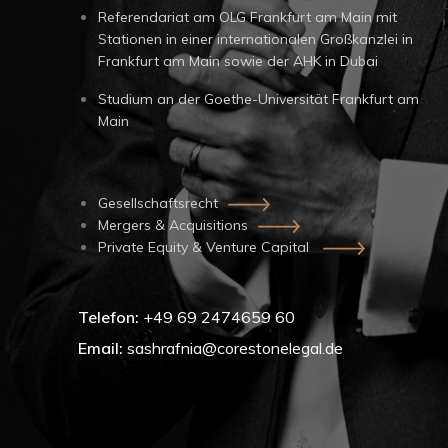
Referendariat am OLG Frankfurt am Main mit
Stationen in einer internationalen Großkanzlei in
Frankfurt am Main sowie der AHK in Dubai
Studium an der Goethe-Universität Frankfurt am
Main
Gesellschaftsrecht
Mergers & Acquisitions
Private Equity & Venture Capital
Telefon:
+49 69 2474659 60
Email:
sashrafnia@corestonelegal.de