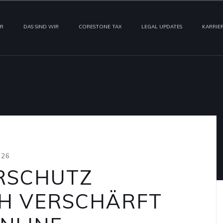
IR
DAS SIND WIR
CORESTONE TAX
LEGAL UPDATES
KARRIE
026
RSCHUTZ
GH VERSCHÄRFT