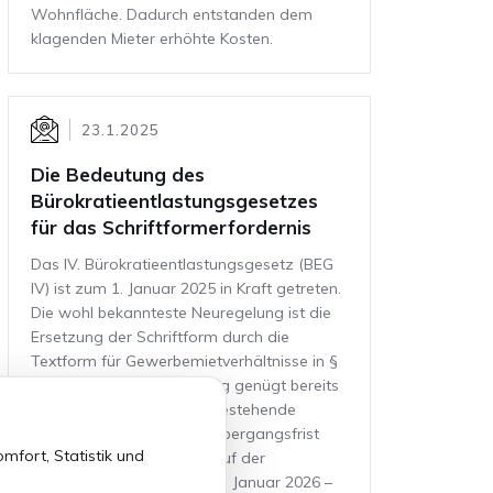
Wohnfläche. Dadurch entstanden dem
klagenden Mieter erhöhte Kosten.
23.1.2025
Die Bedeutung des
Bürokratieentlastungsgesetzes
für das Schriftformerfordernis
Das IV. Bürokratieentlastungsgesetz (BEG
IV) ist zum 1. Januar 2025 in Kraft getreten.
Die wohl bekannteste Neuregelung ist die
Ersetzung der Schriftform durch die
Textform für Gewerbemietverhältnisse in §
578 Abs. 1 S. 2 BGB. Künftig genügt bereits
die Textform. Für bereits bestehende
Mietverhältnisse gilt eine Übergangsfrist
mfort, Statistik und
von einem Jahr. Nach Ablauf der
Übergangsfrist – ab dem 1. Januar 2026 –