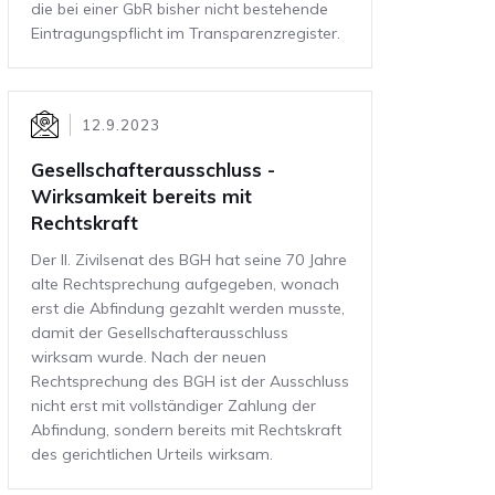
die bei einer GbR bisher nicht bestehende
Eintragungspflicht im Transparenzregister.
12.9.2023
Gesellschafterausschluss -
Wirksamkeit bereits mit
Rechtskraft
Der II. Zi­vil­se­nat des BGH hat seine 70 Jahre
alte Recht­spre­chung auf­ge­ge­ben, wo­nach
erst die Ab­fin­dung ge­zahlt wer­den muss­te,
damit der Gesellschafterausschluss
wirksam wurde. Nach der neuen
Rechtsprechung des BGH ist der Ausschluss
nicht erst mit vollständiger Zahlung der
Abfindung, sondern bereits mit Rechtskraft
des gerichtlichen Urteils wirksam.