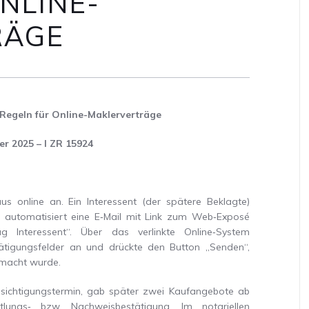
NLINE-
RÄGE
 Regeln für Online-Maklerverträge
r 2025 – I ZR 15924
aus online an. Ein Interessent (der spätere Beklagte)
in automatisiert eine E‑Mail mit Link zum Web‑Exposé
g Interessent“. Über das verlinkte Online‑System
tätigungsfelder an und drückte den Button „Senden“,
macht wurde.
esichtigungstermin, gab später zwei Kaufangebote ab
ttlungs‑ bzw. Nachweisbestätigung. Im notariellen