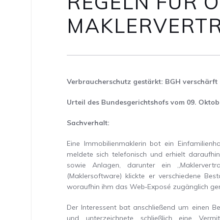
REGELN FÜR O
MAKLERVERT
Verbraucherschutz gestärkt: BGH verschärft
Urteil des Bundesgerichtshofs vom 09. Oktobe
Sachverhalt:
Eine Immobilienmaklerin bot ein Einfamilienh
meldete sich telefonisch und erhielt daraufh
sowie Anlagen, darunter ein „Maklervertra
(Maklersoftware) klickte er verschiedene Bes
woraufhin ihm das Web‑Exposé zugänglich ge
Der Interessent bat anschließend um einen B
und unterzeichnete schließlich eine Vermi