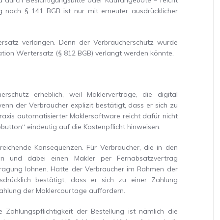
durch Besichtigungsbitte oder Kaufangebote – reicht
g nach § 141 BGB ist nur mit erneuter ausdrücklicher
rsatz verlangen. Denn der Verbraucherschutz würde
mation Wertersatz (§ 812 BGB) verlangt werden könnte.
schutz erheblich, weil Maklerverträge, die digital
nn der Verbraucher explizit bestätigt, dass er sich zu
Praxis automatisierter Maklersoftware reicht dafür nicht
utton“ eindeutig auf die Kostenpflicht hinweisen.
reichende Konsequenzen. Für Verbraucher, die in den
ben und dabei einen Makler per Fernabsatzvertrag
uftragung lohnen. Hatte der Verbraucher im Rahmen der
drücklich bestätigt, dass er sich zu einer Zahlung
kzahlung der Maklercourtage auffordern.
 Zahlungspflichtigkeit der Bestellung ist nämlich die