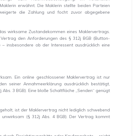
aklerin erwähnt. Die Maklerin stellte beiden Parteien
rweigerte die Zahlung und focht zuvor abgegebene
ber das wirksame Zustandekommen eines Maklervertrags.
 Vertrag den Anforderungen des § 312j BGB (Button-
e – insbesondere ob der Interessent ausdrücklich eine
ksam. Ein online geschlossener Maklervertrag ist nur
n seiner Annahmeerklärung ausdrücklich bestätigt,
12j Abs. 3 BGB). Eine bloße Schaltfläche „Senden“ genügt
geholt, ist der Maklervertrag nicht lediglich schwebend
g unwirksam (§ 312j Abs. 4 BGB). Der Vertrag kommt