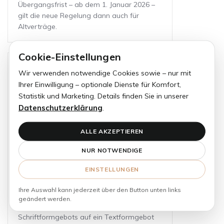
Übergangsfrist – ab dem 1. Januar 2026 –
gilt die neue Regelung dann auch für
Altverträge.
Cookie-Einstellungen
28.10.2024
Wir verwenden notwendige Cookies sowie – nur mit
Ihrer Einwilligung – optionale Dienste für Komfort,
In Zukunft heißt es „Textform
Statistik und Marketing. Details finden Sie in unserer
statt Schriftform“ bei langjährigen
Datenschutzerklärung
.
Gewerbemietverträgen
Am 18. Oktober 2024 hat der Bundesrat
ALLE AKZEPTIEREN
dem Vierten Bürokratieentlastungsgesetz
NUR NOTWENDIGE
zugestimmt, welches bedeutende
Änderungen im deutschen Mietrecht mit
EINSTELLUNGEN
sich bringt. Das Gesetz wurde zuvor am 26.
September 2024 vom Bundestag
Ihre Auswahl kann jederzeit über den Button unten links
beschlossen. Eine zentrale Neuerung ist die
geändert werden.
Umstellung des bisherigen
Schriftformgebots auf ein Textformgebot