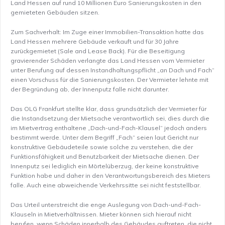
Land Hessen auf rund 10 Millionen Euro Sanierungskosten in den
gemieteten Gebäuden sitzen.
Zum Sachverhalt: Im Zuge einer Immobilien-Transaktion hatte das
Land Hessen mehrere Gebäude verkauft und für 30 Jahre
zurückgemietet (Sale and Lease Back). Für die Beseitigung
gravierender Schäden verlangte das Land Hessen vom Vermieter
unter Berufung auf dessen Instandhaltungspflicht „an Dach und Fach“
einen Vorschuss für die Sanierungskosten. Der Vermieter lehnte mit
der Begründung ab, der Innenputz falle nicht darunter.
Das OLG Frankfurt stellte klar, dass grundsätzlich der Vermieter für
die Instandsetzung der Mietsache verantwortlich sei, dies durch die
im Mietvertrag enthaltene „Dach-und-Fach-Klausel“ jedoch anders
bestimmt werde. Unter dem Begriff „Fach“ seien laut Gericht nur
konstruktive Gebäudeteile sowie solche zu verstehen, die der
Funktionsfähigkeit und Benutzbarkeit der Mietsache dienen. Der
Innenputz sei lediglich ein Mörtelüberzug, der keine konstruktive
Funktion habe und daher in den Verantwortungsbereich des Mieters
falle. Auch eine abweichende Verkehrssitte sei nicht feststellbar.
Das Urteil unterstreicht die enge Auslegung von Dach-und-Fach-
Klauseln in Mietverhältnissen. Mieter können sich hierauf nicht
berufen, wenn Schäden innerhalb des Gebäudes auftreten, die nicht